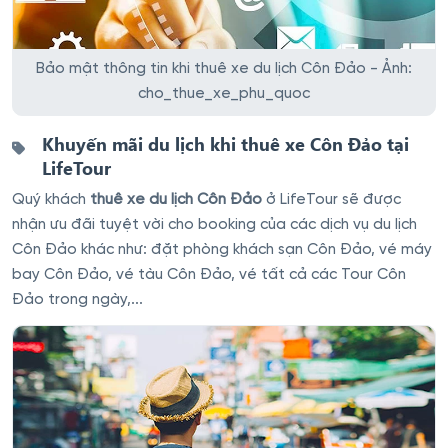
Bảo mật thông tin khi thuê xe du lịch Côn Đảo - Ảnh:
cho_thue_xe_phu_quoc
Khuyến mãi du lịch khi thuê xe Côn Đảo tại
LifeTour
Quý khách
thuê xe du lịch Côn Đảo
ở LifeTour sẽ được
nhận ưu đãi tuyệt vời cho booking của các dịch vụ du lịch
Côn Đảo khác như: đặt phòng khách sạn Côn Đảo, vé máy
bay Côn Đảo, vé tàu Côn Đảo, vé tất cả các Tour Côn
Đảo trong ngày,...