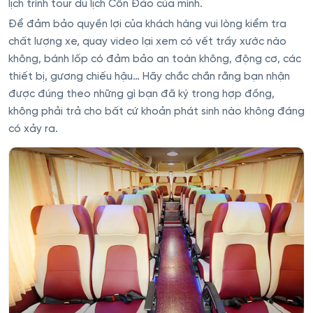
lịch trình tour du lịch Côn Đảo của mình.
Để đảm bảo quyền lợi của khách hàng vui lòng kiểm tra
chất lượng xe, quay video lại xem có vết trầy xước nào
không, bánh lốp có đảm bảo an toàn không, động cơ, các
thiết bị, gương chiếu hậu… Hãy chắc chắn rằng bạn nhận
được đúng theo những gì bạn đã ký trong hợp đồng,
không phải trả cho bất cứ khoản phát sinh nào không đáng
có xảy ra.