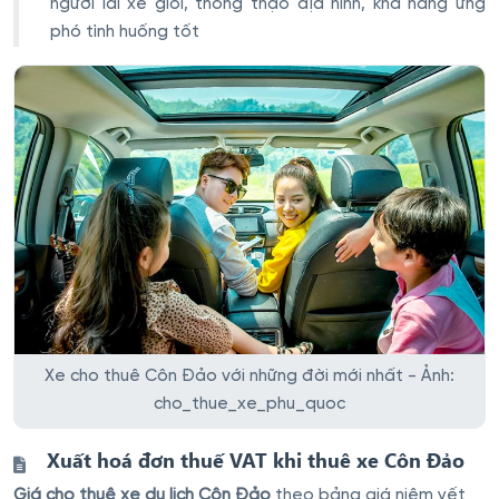
người lái xe giỏi, thông thạo địa hình, khả năng ứng
phó tình huống tốt
Xe cho thuê Côn Đảo với những đời mới nhất - Ảnh:
cho_thue_xe_phu_quoc
Xuất hoá đơn thuế VAT khi thuê xe Côn Đảo
Giá cho thuê xe du lịch Côn Đảo
theo bảng giá niêm yết