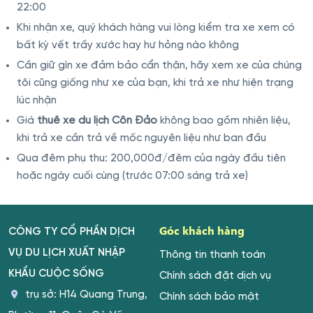
22:00
Khi nhận xe, quý khách hàng vui lòng kiểm tra xe xem có
bất kỳ vết trầy xước hay hư hỏng nào không
Cần giữ gìn xe đảm bảo cẩn thận, hãy xem xe của chúng
tôi cũng giống như xe của bạn, khi trả xe như hiện trạng
lúc nhận
Giá
thuê xe du lịch Côn Đảo
không bao gồm nhiên liệu,
khi trả xe cần trả về mốc nguyên liệu như ban đầu
Qua đêm phụ thu: 200,000đ/đêm của ngày đầu tiên
hoặc ngày cuối cùng (trước 07:00 sáng trả xe)
Góc khách hàng
CÔNG TY CỔ PHẦN DỊCH
VỤ DU LỊCH XUẤT NHẬP
Thông tin thanh toán
KHẨU CUỘC SỐNG
Chính sách đặt dịch vụ
trụ sở: H14 Quang Trung,
Chính sách bảo mật