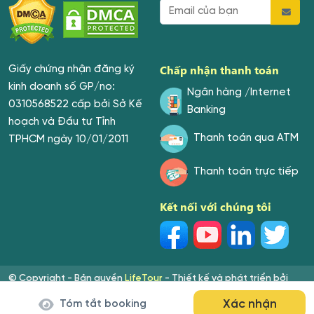
Chấp nhận thanh toán
Giấy chứng nhận đăng ký
kinh doanh số GP/no:
Ngân hàng /Internet
0310568522 cấp bởi Sở Kế
Banking
hoạch và Đầu tư Tỉnh
Thanh toán qua ATM
TPHCM ngày 10/01/2011
Thanh toán trực tiếp
Kết nối với chúng tôi
© Copyright - Bản quyền
LifeTour
- Thiết kế và phát triển bởi
Phạm Văn Phú. Ghi rõ nguồn "LifeTour" khi sử dụng thông tin từ
Xác nhận
Tóm tắt booking
website này!