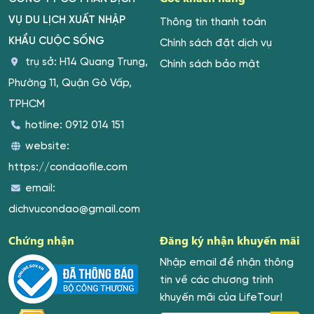
VỤ DU LỊCH XUẤT NHẬP
Thông tin thanh toán
KHẨU CUỘC SỐNG
Chính sách đặt dịch vụ
trụ sở: H14 Quang Trung,
Chính sách bảo mật
Phường 11, Quận Gò Vấp,
TPHCM
hotline:
0912 014 151
website:
https://condaofile.com
email:
dichvucondao@gmail.com
Chứng nhận
Đăng ký nhận khuyến mãi
Nhập email để nhận thông
tin về các chương trình
khuyến mãi của LifeTour!