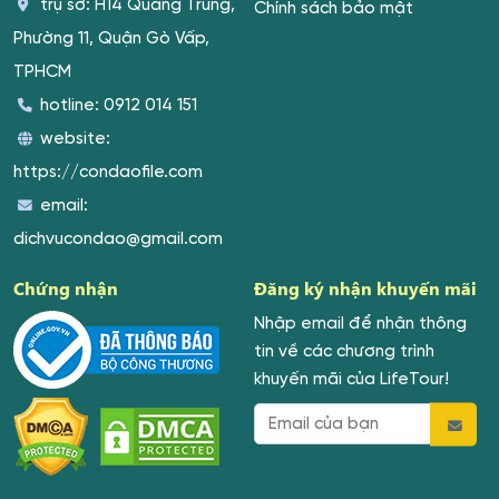
trụ sở: H14 Quang Trung,
Chính sách bảo mật
Phường 11, Quận Gò Vấp,
TPHCM
hotline:
0912 014 151
website:
https://condaofile.com
email:
dichvucondao@gmail.com
Chứng nhận
Đăng ký nhận khuyến mãi
Nhập email để nhận thông
tin về các chương trình
khuyến mãi của LifeTour!