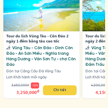
Tour du lịch Vũng Tàu - Côn Đảo 2
Tour du lịch
ngày 1 đêm bằng tàu cao tốc
ngày 2 đêm 
Vũng Tàu - Côn Đảo - Dinh Côn
Vũng Tà
Đảo - An Sơn Miếu - Nghĩa trang
Miếu - Vân 
Hàng Dương - Vân Sơn Tự - chợ Côn
Hàng Dương
Đảo
Đầm Trầu -
Đón tại Cảng Cầu Đá Vũng Tàu
Đón tại Cản
Lịch Khởi hành mỗi ngày
Lịch Khởi hà
3,650,000
4,500,000
đ
-12%
đ
Chi tiết
3,250,000
4,150