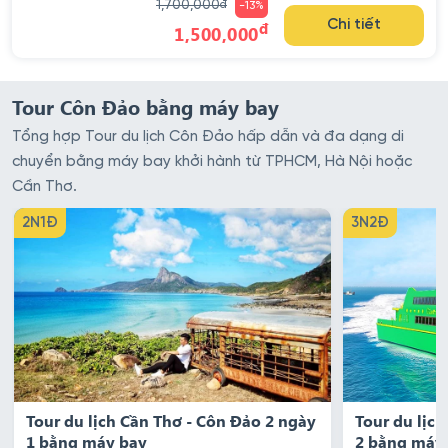
1,700,000
đ
-13%
đ
Chi tiết
1,500,000
Tour Côn Đảo bằng máy bay
Tổng hợp Tour du lịch Côn Đảo hấp dẫn và đa dạng di
chuyển bằng máy bay khởi hành từ TPHCM, Hà Nội hoặc
Cần Thơ.
2N1Đ
3N2Đ
Tour du lịch Cần Thơ - Côn Đảo 2 ngày
Tour du lịc
1 bằng máy bay
2 bằng máy