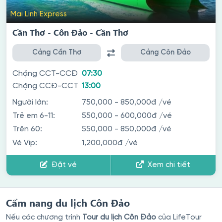
Mai Linh Express
Cần Thơ - Côn Đảo - Cần Thơ
Cảng Cần Thơ
Cảng Côn Đảo
Chặng CCT-CCĐ
07:30
Chặng CCĐ-CCT
13:00
Người lớn:
750,000 - 850,000đ
/vé
Trẻ em 6-11:
550,000 - 600,000đ
/vé
Trên 60:
550,000 - 850,000đ
/vé
Vé Vip:
1,200,000đ
/vé
Đặt vé
Xem chi tiết
Cẩm nang du lịch Côn Đảo
Nếu các chương trình
Tour du lịch Côn Đảo
của LifeTour