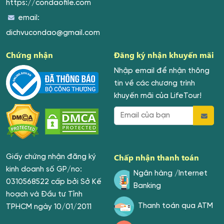
https://condaofile.com
email:
dichvucondao@gmail.com
Chứng nhận
Đăng ký nhận khuyến mãi
Nhập email để nhận thông
tin về các chương trình
khuyến mãi của LifeTour!
Chấp nhận thanh toán
Giấy chứng nhận đăng ký
kinh doanh số GP/no:
Ngân hàng /Internet
0310568522 cấp bởi Sở Kế
Banking
hoạch và Đầu tư Tỉnh
Thanh toán qua ATM
TPHCM ngày 10/01/2011