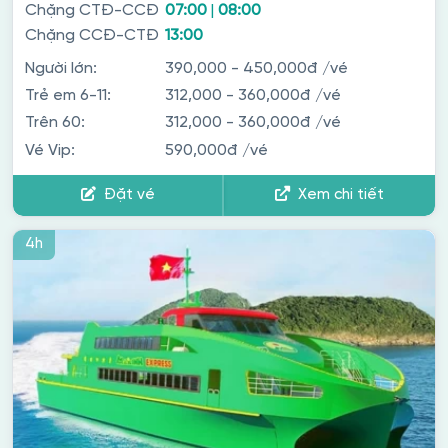
Chặng CTĐ-CCĐ
07:00
|
08:00
Chặng CCĐ-CTĐ
13:00
Người lớn:
390,000 - 450,000đ
/vé
Trẻ em 6-11:
312,000 - 360,000đ
/vé
Trên 60:
312,000 - 360,000đ
/vé
Vé Vip:
590,000đ
/vé
Đặt vé
Xem chi tiết
4h