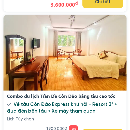
đ
Chi tiết
3,600,000
Combo du lịch Trần Đề Côn Đảo bằng tàu cao tốc
Vé tàu Côn Đảo Express khứ hồi + Resort 3* +
đưa đón bến tàu + Xe máy tham quan
Lịch Tùy chọn
1,900,000
đ
-6%