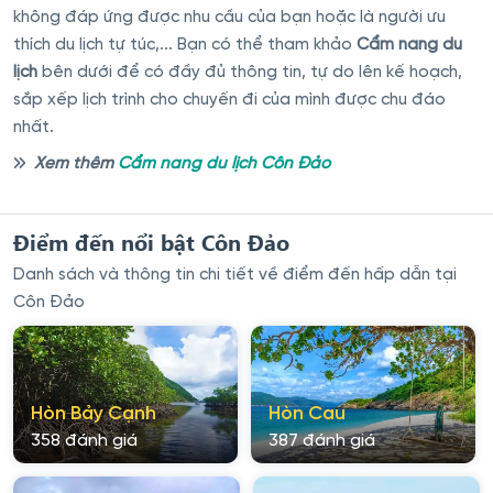
không đáp ứng được nhu cầu của bạn hoặc là người ưu
thích du lịch tự túc,... Bạn có thể tham khảo
Cẩm nang du
lịch
bên dưới để có đầy đủ thông tin, tự do lên kế hoạch,
sắp xếp lịch trình cho chuyến đi của mình được chu đáo
nhất.
Xem thêm
Cẩm nang du lịch Côn Đảo
Điểm đến nổi bật Côn Đảo
Danh sách và thông tin chi tiết về điểm đến hấp dẫn tại
Côn Đảo
Hòn Bảy Cạnh
Hòn Cau
358 đánh giá
387 đánh giá