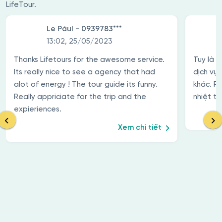
LifeTour.
Le Pául - 0939783***
13:02, 25/05/2023
Thanks Lifetours for the awesome service.
Tuy là 
Its really nice to see a agency that had
dịch vụ
alot of energy ! The tour guide its funny.
khác. R
Really appriciate for the trip and the
nhiệt tì
expieriences.
Xem chi tiết