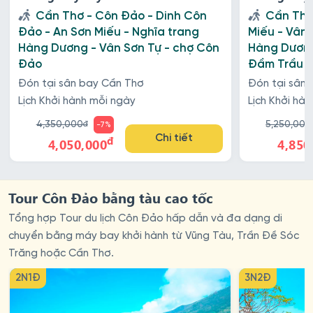
Cần Thơ - Côn Đảo - Dinh Côn
Cần Thơ
Đảo - An Sơn Miếu - Nghĩa trang
Miếu - Vân 
Hàng Dương - Vân Sơn Tự - chợ Côn
Hàng Dương
Đảo
Đầm Trầu -
Đón tại sân bay Cần Thơ
Đón tại sân
Lịch Khởi hành mỗi ngày
Lịch Khởi hà
4,350,000
5,250,000
đ
-7%
đ
Chi tiết
4,050,000
4,850
Tour Côn Đảo bằng tàu cao tốc
Tổng hợp Tour du lịch Côn Đảo hấp dẫn và đa dạng di
chuyển bằng máy bay khởi hành từ Vũng Tàu, Trần Đề Sóc
Trăng hoặc Cần Thơ.
2N1Đ
3N2Đ