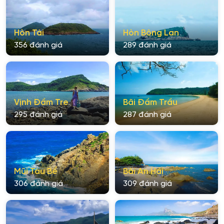
Hòn Tài
Hòn Bông Lan
356 đánh giá
289 đánh giá
Vịnh Đầm Tre
Bãi Đầm Trầu
295 đánh giá
287 đánh giá
Mũi Tàu Bể
Bãi An Hải
306 đánh giá
309 đánh giá