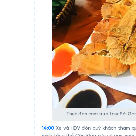
Thực đơn cơm trưa tour Sài Gòn
14:00
Xe và HDV đón quý khách tham 
minh tổng thể Côn Đảo xưa và nay, xem 