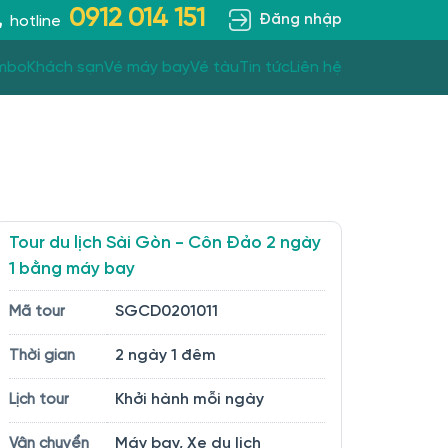
0912 014 151
Đăng nhập
hotline
mbo
Khách sạn
Vé máy bay
Vé tàu
Tin tức
Liên hệ
Tour du lịch Sài Gòn - Côn Đảo 2 ngày
1 bằng máy bay
SGCD0201011
Mã tour
2 ngày 1 đêm
Thời gian
Khởi hành mỗi ngày
Lịch tour
Máy bay, Xe du lịch
Vận chuyển