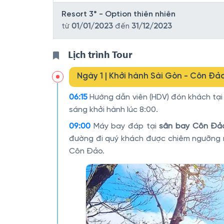
Resort 3* - Option thiên nhiên
từ
01/01/2023
đến
31/12/2023
Lịch trình Tour
Ngày 1 | Khởi hành Sài Gòn - Côn Đả
06:15
Hướng dẫn viên (HDV) đón khách tạ
sáng khởi hành lúc 8:00.
09:00
Máy bay đáp tại
sân bay Côn Đả
đường đi quý khách được chiêm ngưỡng n
Côn Đảo.