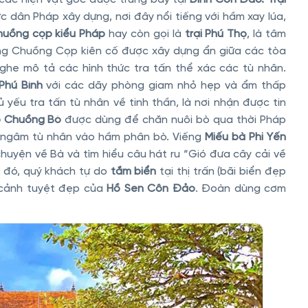
hực dân Pháp xây dựng, nơi đây nổi tiếng với hầm xay lúa,
uồng cọp kiểu Pháp
hay còn gọi là
trại Phú Thọ
, là tâm
g Chuồng Cọp kiên cố được xây dựng ẩn giữa các tòa
he mô tả các hình thức tra tấn thể xác các tù nhân.
 Phú Bình
với các dãy phòng giam nhỏ hẹp và ẩm thấp
yếu tra tấn tù nhân về tinh thần, là nơi nhận được tin
ập Chuồng Bò
được dùng để chăn nuôi bò qua thời Pháp
h ngâm tù nhân vào hầm phân bò. Viếng
Miếu bà Phi Yến
chuyện về Bà và tìm hiểu câu hát ru “Gió đưa cây cải về
au đó, quý khách tự do
tắm biển
tại thị trấn (bãi biển đẹp
 cảnh tuyệt đẹp của
Hồ Sen Côn Đảo
. Đoàn dùng cơm