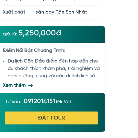
sân bay Tân Sơn Nhất
Xuất phát
5,250,000đ
giá từ:
Điểm Nổi Bật Chương Trình:
Du lịch Côn Đảo
điểm đến hấp dẫn cho
du khách thích khám phá, trải nghiệm và
nghỉ dưỡng, cùng với các di tích lịch sử
khiến cho Côn Đảo trở thành điểm du
Xem thêm
lịch nổi tiếng không chỉ ở Việt Nam mà
còn ở cả trên Thế giới
0912014151
Tư vấn:
(Mr Vũ)
Tour du lịch Sài Gòn - Côn Đảo 2 ngày 1
đêm trên bộ trọn gói
của Hitour khởi
ĐẶT TOUR
hành từ sân bay Sài Gòn đáp ứng mọi
nhu cầu của khách hàng
Các điểm tham quan nổi tiếng được