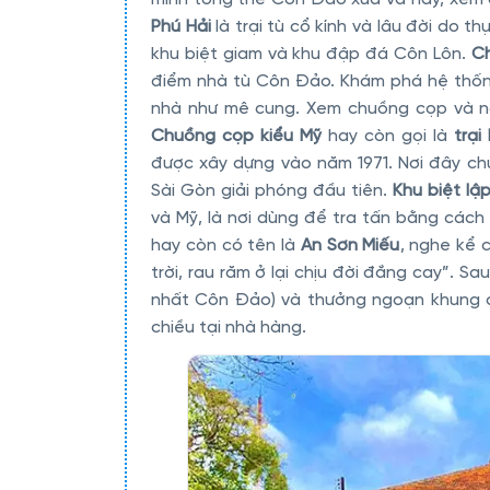
Phú Hải
là trại tù cổ kính và lâu đời do t
khu biệt giam và khu đập đá Côn Lôn.
Ch
điểm nhà tù Côn Đảo. Khám phá hệ thốn
nhà như mê cung. Xem chuồng cọp và ng
Chuồng cọp kiểu Mỹ
hay còn gọi là
trại
được xây dựng vào năm 1971. Nơi đây chủ 
Sài Gòn giải phóng đầu tiên.
Khu biệt l
và Mỹ, là nơi dùng để tra tấn bằng các
hay còn có tên là
An Sơn Miếu
, nghe kể 
trời, rau răm ở lại chịu đời đắng cay”. S
nhất Côn Đảo) và thưởng ngoạn khung
chiều tại nhà hàng.