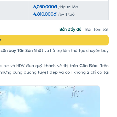
6,050,000đ
/Người lớn
4,810,000đ
/6-11 tuổi
Bản đầy đủ
Bản tóm tắt
o
i
sân bay Tân Sơn Nhất
và hỗ trợ làm thủ tục chuyến bay
o
, xe và HDV đưa quý khách về
thị trấn Côn Đảo
. Trên
hững cung đường tuyệt đẹp và có 1 không 2 chỉ có tại