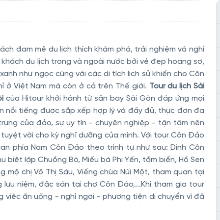
ch đam mê du lịch thích khám phá, trải nghiệm và nghỉ
 khách du lịch trong và ngoài nước bởi vẻ đẹp hoang sơ,
 xanh như ngọc cùng với các di tích lịch sử khiến cho Côn
hỉ ở Việt Nam mà còn ở cả trên Thế giới.
Tour du lịch Sài
i
của Hitour khởi hành từ sân bay Sài Gòn đáp ứng mọi
 nổi tiếng được sắp xếp hợp lý và đầy đủ, thực đơn đa
rưng của đảo, sự uy tín - chuyên nghiệp - tận tâm nên
 tuyệt vời cho kỳ nghĩ dưỡng của mình. Với tour Côn Đảo
uan phía Nam Côn Đảo theo trình tự như sau: Dinh Côn
 Khu biệt lập Chuồng Bò, Miếu bà Phi Yến, tắm biển, Hồ Sen
 mộ chị Võ Thị Sáu, Viếng chùa Núi Một, tham quan tại
lưu niệm, đặc sản tại chợ Côn Đảo,...Khi tham gia tour
 việc ăn uống - nghỉ ngơi - phương tiện di chuyển vì đã