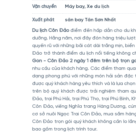
Máy bay, Xe du lịch
Vận chuyển
sân bay Tân Sơn Nhất
Xuất phát
Du lịch Côn Đảo
điểm đến hấp dẫn cho du khá
dưỡng. Hằng năm, nơi đây đón hàng triệu lượt
quyến rũ với những bãi cát dài trắng mịn, biển
Đảo trở thành điểm du lịch nổi tiếng không c
Gòn - Côn Đảo 2 ngày 1 đêm trên bộ trọn gó
nhu cầu của khách hàng. Các điểm tham quan
dạng phong phú với những món hải sản đặc t
được quý khách hàng yêu thích và là lựa chọn
trên bộ quý khách được trải nghiệm tham q
Đảo, trại Phú Hải, trại Phú Thọ, trại Phú Bình,
Côn Đảo, viếng Nghĩa trang Hàng Dương, cúng
cơ sở nuôi Ngọc Trai Côn Đảo, mua sắm hàng 
Côn Đảo trọn gói quý khách không cần lo lắng
bao gồm trong lịch trình tour.