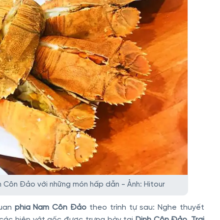
 Côn Đảo với những món hấp dẫn - Ảnh: Hitour
quan
phía Nam Côn Đảo
theo trình tự sau: Nghe thuyết
các hiện vật gốc được trưng bày tại
Dinh Côn Đảo. Trại