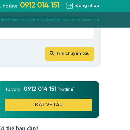
0912 014 151
Đăng nhập
hotline
mbo
Khách sạn
Vé máy bay
Vé tàu
Tin tức
Liên hệ
Tìm chuyến tàu
0912 014 151
Tư vấn:
(hotline)
ĐẶT VÉ TÀU
Có thể bạn cần?