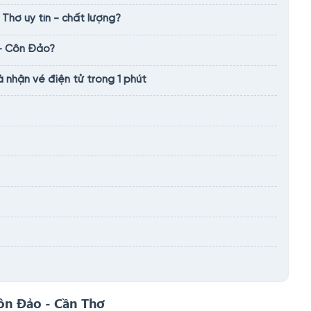
Thơ uy tín - chất lượng?
 - Côn Đảo?
nhận vé điện tử trong 1 phút
Côn Đảo - Cần Thơ