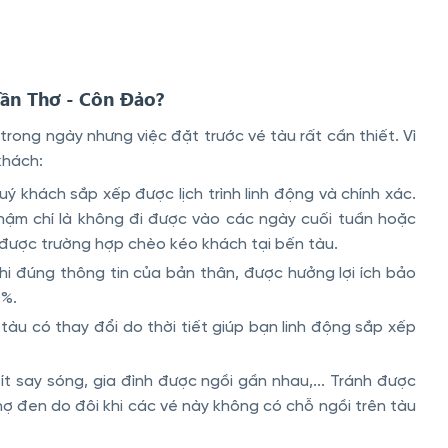
 Cần Thơ - Côn Đảo?
trong ngày nhưng việc đặt trước vé tàu rất cần thiết. Vì
khách:
ý khách sắp xếp được lịch trình linh động và chính xác.
thậm chí là không đi được vào các ngày cuối tuần hoặc
h được trường hợp chèo kéo khách tại bến tàu.
i đúng thông tin của bản thân, được hưởng lợi ích bảo
0%.
àu có thay đổi do thời tiết giúp bạn linh động sắp xếp
ít say sóng, gia đình được ngồi gần nhau,... Tránh được
ợ đen do đôi khi các vé này không có chỗ ngồi trên tàu