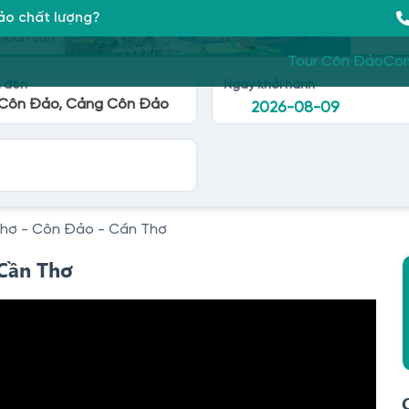
Đảo chất lượng?
hách sạn
Tour Côn Đảo
Co
 đến
Ngày khởi hành
Côn Đảo, Cảng Côn Đảo
hơ - Côn Đảo - Cần Thơ
 Cần Thơ