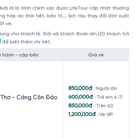
ưới là lộ trình chính xác được LifeTour cập nhật thường
 hợp do thời tiết, bảo trì,... lịch tàu thay đổi đột xuất
ặt vé.
ng cho khách lẻ. Đối với khách đoàn lớn (20 khách trở
1
để biết thêm chi tiết.
i hành - cập bến
Giá vé
850,000đ
/Người lớn
600,000đ
Thơ - Cảng Côn Đảo
/Trẻ em 6-11
850,000đ
/Trên 60
1,200,000đ
/Vé VIP