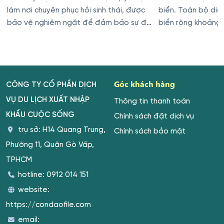
làm nơi chuyên phục hồi sinh thái, được
biển. Toàn bộ diệ
bảo vệ nghiêm ngặt để đảm bảo sự đa
biển rộng khoảng 
dạng sinh học của hòn đảo
Góc khách hàng
CÔNG TY CỔ PHẦN DỊCH
VỤ DU LỊCH XUẤT NHẬP
Thông tin thanh toán
KHẨU CUỘC SỐNG
Chính sách đặt dịch vụ
trụ sở: H14 Quang Trung,
Chính sách bảo mật
Phường 11, Quận Gò Vấp,
TPHCM
hotline:
0912 014 151
website:
https://condaofile.com
email: