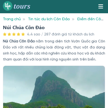
Trang chủ
Tin tức du lịch Côn Đảo
Điểm đến Côn
Đảo
Núi Chúa Côn Đảo
Núi Chúa Côn Đảo
4.4 sao / 287 đánh giá từ khách du lịch
Núi Chúa Côn Đảo
nằm trong diện tích Vườn Quốc gia Côn
Đảo với rất nhiều chủng loài động vật, thực vật đa dạng
sinh học, hấp dẫn các nhà nghiên cứu khoa học và du khách
tham quan đối với loại hình rừng nguyên sinh trên biển.