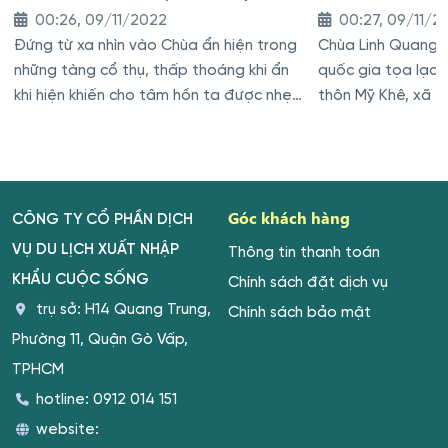
00:26, 09/11/2022
00:27, 09/11/2
Đứng từ xa nhìn vào Chùa ẩn hiện trong
Chùa Linh Quang là
những tàng cổ thụ, thấp thoáng khi ẩn
quốc gia tọa lạc 
khi hiện khiến cho tâm hồn ta được nhẹ
thôn Mỹ Khê, xã 
nhàng thoát tục
Góc khách hàng
CÔNG TY CỔ PHẦN DỊCH
VỤ DU LỊCH XUẤT NHẬP
Thông tin thanh toán
KHẨU CUỘC SỐNG
Chính sách đặt dịch vụ
trụ sở: H14 Quang Trung,
Chính sách bảo mật
Phường 11, Quận Gò Vấp,
TPHCM
hotline:
0912 014 151
website: