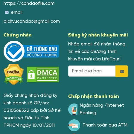
https://condaofile.com
email:
dichvucondao@gmail.com
Chứng nhận
Đăng ký nhận khuyến mãi
Nhập email để nhận thông
tin về các chương trình
khuyến mãi của LifeTour!
Chấp nhận thanh toán
Giấy chứng nhận đăng ký
kinh doanh số GP/no:
Ngân hàng /Internet
0310568522 cấp bởi Sở Kế
Banking
hoạch và Đầu tư Tỉnh
Thanh toán qua ATM
TPHCM ngày 10/01/2011