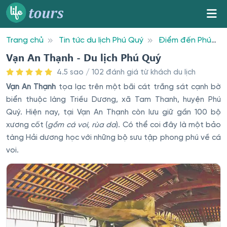
Trang chủ
Tin tức du lịch Phú Quý
Điểm đến Phú
Quý
Vạn An Thạnh - Du lịch Phú Quý
Vạn An Thạnh - Du lịch Phú Quý
4.5 sao / 102 đánh giá từ khách du lịch
Vạn An Thạnh
tọa lạc trên một bãi cát trắng sát cạnh bờ
biển thuộc làng Triều Dương, xã Tam Thanh, huyện Phú
Quý. Hiện nay, tại Vạn An Thạnh còn lưu giữ gần 100 bộ
xương cốt (
gồm cá voi, rùa da
). Có thể coi đây là một bảo
tàng Hải dương học với những bộ sưu tập phong phú về cá
voi.