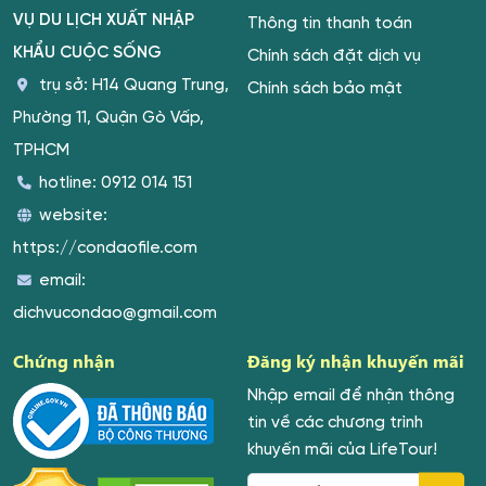
VỤ DU LỊCH XUẤT NHẬP
Thông tin thanh toán
KHẨU CUỘC SỐNG
Chính sách đặt dịch vụ
trụ sở: H14 Quang Trung,
Chính sách bảo mật
Phường 11, Quận Gò Vấp,
TPHCM
hotline:
0912 014 151
website:
https://condaofile.com
email:
dichvucondao@gmail.com
Chứng nhận
Đăng ký nhận khuyến mãi
Nhập email để nhận thông
tin về các chương trình
khuyến mãi của LifeTour!