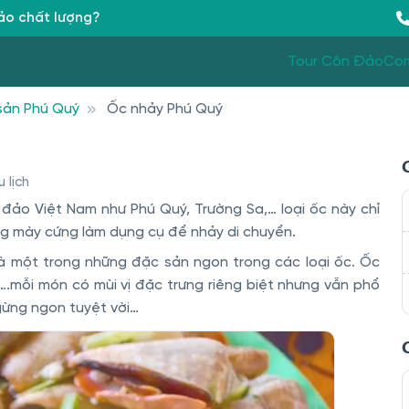
Đảo chất lượng?
Tour Côn Đảo
Co
sản Phú Quý
Ốc nhảy Phú Quý
 lịch
 đảo Việt Nam như Phú Quý, Trường Sa,… loại ốc này chỉ
g mày cứng làm dụng cụ để nhảy di chuyển.
 là một trong những đặc sản ngon trong các loại ốc. Ốc
.mỗi món có mùi vị đặc trưng riêng biệt nhưng vẫn phổ
gừng ngon tuyệt vời…