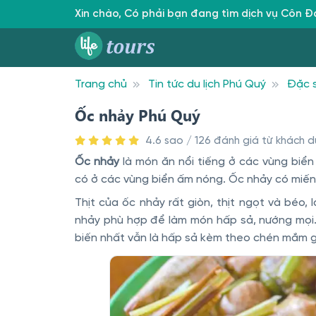
Xin chào, Có phải bạn đang tìm dịch vụ Côn 
Trang chủ
Tin tức du lịch Phú Quý
Đặc 
Ốc nhảy Phú Quý
4.6 sao / 126 đánh giá từ khách du
Ốc nhảy
là món ăn nổi tiếng ở các vùng biển
có ở các vùng biển ấm nóng. Ốc nhảy có miến
Thịt của ốc nhảy rất giòn, thịt ngọt và béo,
nhảy phù hợp để làm món hấp sả, nướng mọi…
biến nhất vẫn là hấp sả kèm theo chén mắm 