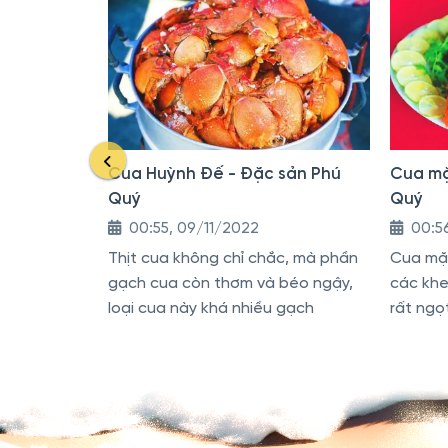
Cua Huỳnh Đế - Đặc sản Phú
Cua mặ
Quý
Quý
00:55, 09/11/2022
00:5
Thịt cua không chỉ chắc, mà phần
Cua mặt
gạch cua còn thơm và béo ngậy,
các khe 
loại cua này khá nhiều gạch
rất ngọ