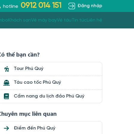
0912 014 151
Đăng nhập
hotline
mbo
Khách sạn
Vé máy bay
Vé tàu
Tin tức
Liên hệ
Có thể bạn cần?
Tour Phú Quý
Tàu cao tốc Phú Quý
Cẩm nang du lịch đảo Phú Quý
Chuyên mục liên quan
Điểm đến Phú Quý