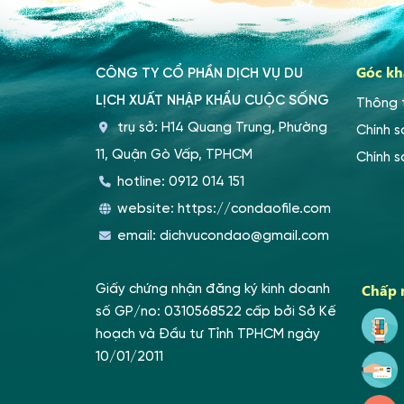
Góc kh
CÔNG TY CỔ PHẦN DỊCH VỤ DU
LỊCH XUẤT NHẬP KHẨU CUỘC SỐNG
Thông 
trụ sở: H14 Quang Trung, Phường
Chính s
11, Quận Gò Vấp, TPHCM
Chính 
hotline:
0912 014 151
website:
https://condaofile.com
email:
dichvucondao@gmail.com
Chấp 
Giấy chứng nhận đăng ký kinh doanh
số GP/no: 0310568522 cấp bởi Sở Kế
hoạch và Đầu tư Tỉnh TPHCM ngày
10/01/2011