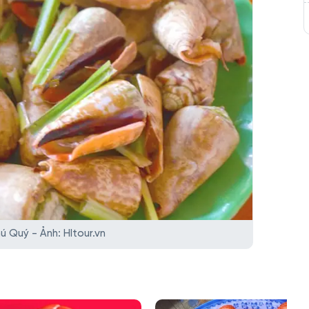
ú Quý - Ảnh: HItour.vn