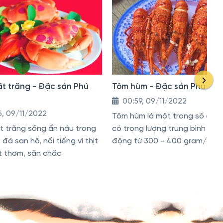
t trăng - Đặc sản Phú
Tôm hùm - Đặc sản Phú Qu
00:59, 09/11/2022
6, 09/11/2022
Tôm hùm là một trong số đó 
 trăng sống ẩn náu trong
có trọng lượng trung bình dao
đá san hô, nổi tiếng vì thịt
động từ 300 - 400 gram/con.
t thơm, săn chắc